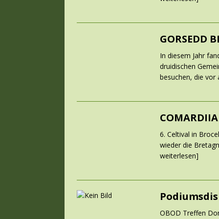
GORSEDD BR
In diesem Jahr fa
druidischen Gemei
besuchen, die vor
COMARDIIA
6. Celtival in Bro
wieder die Bretag
weiterlesen]
Podiumsdis
OBOD Treffen Donn