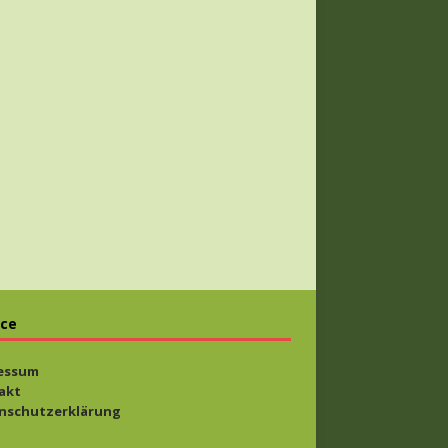
ice
essum
akt
nschutzerklärung