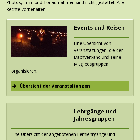
Photos, Film- und Tonaufnahmen sind nicht gestattet. Alle
Rechte vorbehalten.
Events und Reisen
Eine Übersicht von
Veranstaltungen, die der
Dachverband und seine
Mitgliedsgruppen
organisieren.
Übersicht der Veranstaltungen
Keltiatravel
Reisen, neue Eindrücke
Lehrgänge und
sammeln, einzigartige
Weltwunder aus der
Jahresgruppen
Megalith Zeit bestaunen
und dabei die Wurzeln
Eine Übersicht der angebotenen Fernlehrgänge und
Europas kennen lernen –