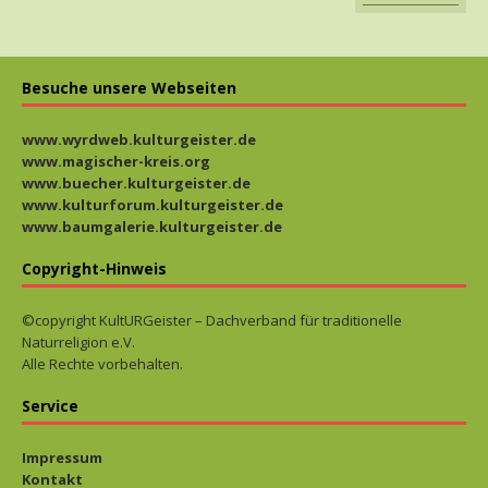
Lehrgang
Astralwandern
Inhalt des Lehrgangs
Besuche unsere Webseiten
Mentales Training
Geistwandern Der
Lehrgang ist in
www.wyrdweb.kulturgeister.de
verschiedene Lektionen
www.magischer-kreis.org
eingeteilt.
www.buecher.kulturgeister.de
Veranstaltungshinweise
www.kulturforum.kulturgeister.de
www.baumgalerie.kulturgeister.de
Copyright-Hinweis
©copyright KultURGeister – Dachverband für traditionelle
Naturreligion e.V.
Alle Rechte vorbehalten.
Service
Impressum
Kontakt