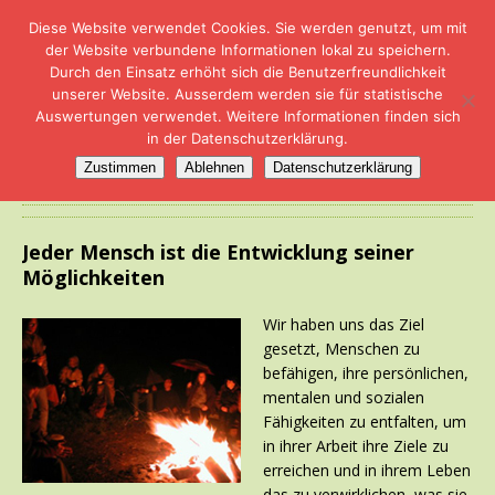
Diese Website verwendet Cookies. Sie werden genutzt, um mit
der Website verbundene Informationen lokal zu speichern.
Durch den Einsatz erhöht sich die Benutzerfreundlichkeit
unserer Website. Ausserdem werden sie für statistische
Auswertungen verwendet. Weitere Informationen finden sich
in der Datenschutzerklärung.
Veranstaltungen
Zustimmen
Ablehnen
Datenschutzerklärung
Jeder Mensch ist die Entwicklung seiner
Möglichkeiten
Wir haben uns das Ziel
gesetzt, Menschen zu
befähigen, ihre persönlichen,
mentalen und sozialen
Fähigkeiten zu entfalten, um
in ihrer Arbeit ihre Ziele zu
erreichen und in ihrem Leben
das zu verwirklichen, was sie