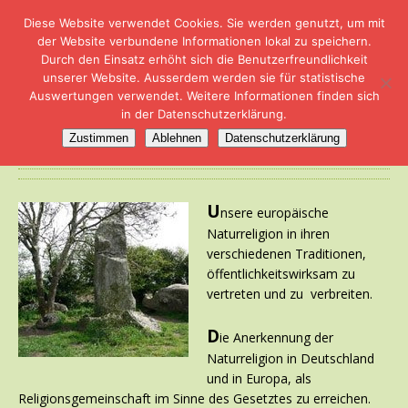
Diese Website verwendet Cookies. Sie werden genutzt, um mit
der Website verbundene Informationen lokal zu speichern.
Durch den Einsatz erhöht sich die Benutzerfreundlichkeit
unserer Website. Ausserdem werden sie für statistische
Auswertungen verwendet. Weitere Informationen finden sich
in der Datenschutzerklärung.
Ziele
Zustimmen
Ablehnen
Datenschutzerklärung
U
nsere europäische
Naturreligion in ihren
verschiedenen Traditionen,
öffentlichkeitswirksam zu
vertreten und zu verbreiten.
D
ie Anerkennung der
Naturreligion in Deutschland
und in Europa, als
Religionsgemeinschaft im Sinne des Gesetztes zu erreichen.