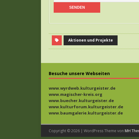
Aktionen und Projekte
Besuche unsere Webseiten
www.wyrdweb.kulturgeister.de
www.magischer-kreis.org
www.buecher.kulturgeister.de
www.kulturforum.kulturgeister.de
www.baumgalerie.kulturgeister.de
Copyright © 2026 | WordPress Theme von
MH The