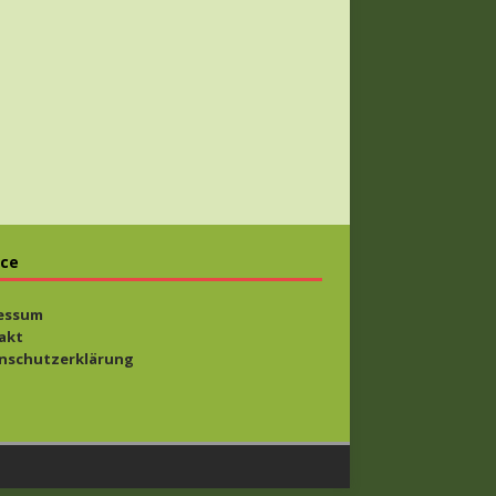
ice
essum
akt
nschutzerklärung