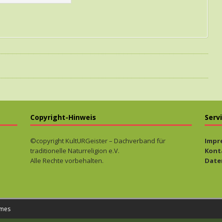
Copyright-Hinweis
Serv
©copyright KultURGeister – Dachverband für
Impr
traditionelle Naturreligion e.V.
Kont
Alle Rechte vorbehalten.
Date
mes