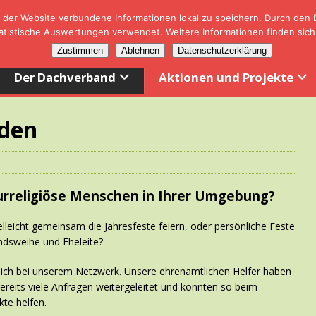
der Website verbundene Informationen lokal zu speichern. Durch den Ei
tistische Auswertungen verwendet. Weitere Informationen finden sich
Zustimmen
Ablehnen
Datenschutzerklärung
Der Dachverband
Aktionen und Projekte
iden
urreligiöse Menschen in Ihrer Umgebung?
lleicht gemeinsam die Jahresfeste feiern, oder persönliche Feste
ndsweihe und Eheleite?
 sich bei unserem Netzwerk. Unsere ehrenamtlichen Helfer haben
ereits viele Anfragen weitergeleitet und konnten so beim
kte helfen.