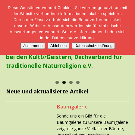
Diese Website verwendet Cookies. Sie werden genutzt, um mit
der Website verbundene Informationen lokal zu speichern.
Durch den Einsatz erhöht sich die Benutzerfreundlichkeit
unserer Website. Ausserdem werden sie für statistische
Auswertungen verwendet. Weitere Informationen finden sich
in der Datenschutzerklärung.
Willkommen
Zustimmen
Ablehnen
Datenschutzerklärung
bei den Kult
Ur
Geistern, Dachverband für
traditionelle Naturreligion e.V.
Neue und aktualisierte Artikel
Baumgalerie
Sende uns ein Bild für die
Baumgalerie zu Unsere Baumgalerie
zeigt die ganze Vielfalt der Bäume,
von mächtigen, markanten