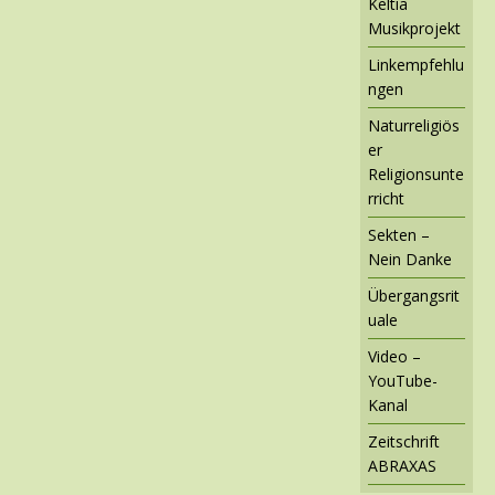
Keltia
Musikprojekt
Linkempfehlu
ngen
Naturreligiös
er
Religionsunte
rricht
Sekten –
Nein Danke
Übergangsrit
uale
Video –
YouTube-
Kanal
Zeitschrift
ABRAXAS